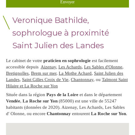
Envoyer
Veronique Bathilde,
sophrologue à proximité
Saint Julien des Landes
Le cabinet de votre
praticien en sophrologie
est facilement
accessible depuis
Aizenay
,
Les Achards
,
Les Sables d'Olonne
,
Bretignolles
,
Brem sur mer
,
La Mothe Achard
,
Saint Julien des
Landes
,
Saint Gilles Croix de Vie
,
Chantonnay
, ou
Talmont Saint
Hilaire et La Roche sur Yon
Située dans la région
Pays de la Loire
et dans le département
Vendée
,
La Roche sur Yon
(85000) est une ville de 55247
habitants (données de 2020). Aizenay, Les Achards, Les Sables
d' Olonne, ou encore
Chantonnay
entourent
La Roche sur Yon
.