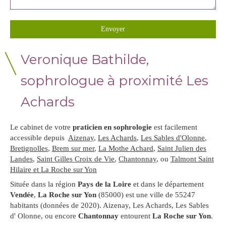
Envoyer
Veronique Bathilde,
sophrologue à proximité Les
Achards
Le cabinet de votre
praticien en sophrologie
est facilement
accessible depuis
Aizenay
,
Les Achards
,
Les Sables d'Olonne
,
Bretignolles
,
Brem sur mer
,
La Mothe Achard
,
Saint Julien des
Landes
,
Saint Gilles Croix de Vie
,
Chantonnay
, ou
Talmont Saint
Hilaire et La Roche sur Yon
Située dans la région
Pays de la Loire
et dans le département
Vendée
,
La Roche sur Yon
(85000) est une ville de 55247
habitants (données de 2020). Aizenay, Les Achards, Les Sables
d' Olonne, ou encore
Chantonnay
entourent
La Roche sur Yon
.