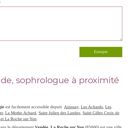
e
Envoyer
lde, sophrologue à proximité
gie
est facilement accessible depuis
Aizenay
,
Les Achards
,
Les
er
,
La Mothe Achard
,
Saint Julien des Landes
,
Saint Gilles Croix de
e et La Roche sur Yon
dans le département
Vendée
,
La Roche sur Yon
(85000) est une ville