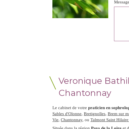
Messag
Veronique Bathi
Chantonnay
Le cabinet de votre
praticien en sophrolo
Sables d'Olonne
,
Bretignolles
,
Brem sur m
Vie
,
Chantonnay
, ou
Talmont Saint Hilair
Située dans la région
Pays de la Loire
et 