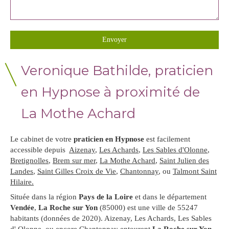
Envoyer
Veronique Bathilde, praticien
en Hypnose à proximité de
La Mothe Achard
Le cabinet de votre
praticien en Hypnose
est facilement
accessible depuis
Aizenay
,
Les Achards
,
Les Sables d'Olonne
,
Bretignolles
,
Brem sur mer
,
La Mothe Achard
,
Saint Julien des
Landes
,
Saint Gilles Croix de Vie
,
Chantonnay
, ou
Talmont Saint
Hilaire.
Située dans la région
Pays de la Loire
et dans le département
Vendée
,
La Roche sur Yon
(85000) est une ville de 55247
habitants (données de 2020). Aizenay, Les Achards, Les Sables