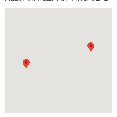
d' Olonne, ou encore Chantonnay entourent
La Roche sur Yon
.