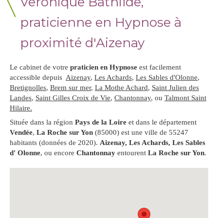
Veronique Bathilde,
praticienne en Hypnose à
proximité d'Aizenay
Le cabinet de votre
praticien en Hypnose
est facilement
accessible depuis
Aizenay
,
Les Achards
,
Les Sables d'Olonne
,
Bretignolles
,
Brem sur mer
,
La Mothe Achard
,
Saint Julien des
Landes
,
Saint Gilles Croix de Vie
,
Chantonnay
, ou
Talmont Saint
Hilaire.
Située dans la région
Pays de la Loire
et dans le département
Vendée
,
La Roche sur Yon
(85000) est une ville de 55247
habitants (données de 2020).
Aizenay, Les Achards, Les Sables
d' Olonne
, ou encore
Chantonnay
entourent
La Roche sur Yon
.