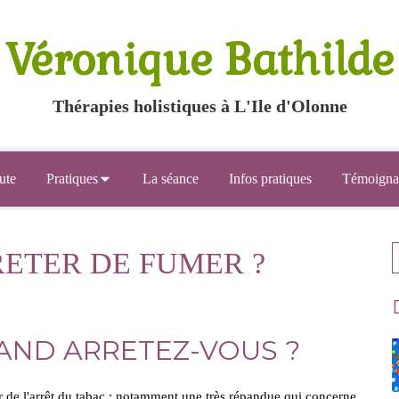
Véronique Bathilde
Thérapies holistiques à L'Ile d'Olonne
ute
Pratiques
La séance
Infos pratiques
Témoigna
R
ETER DE FUMER ?
AND ARRETEZ-VOUS ?
r de
l'arrêt du tabac
: notamment une très répandue qui concerne