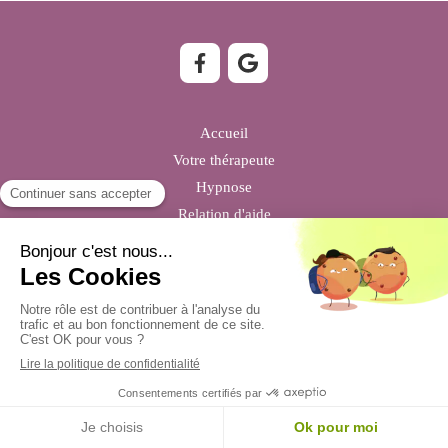
Accueil
Votre thérapeute
Hypnose
Relation d'aide
Sophrologie
Infos pratiques
Témoignages
Contact
Création et référencement du site par Simplébo
Site partenaire de
Institut Cassiopée